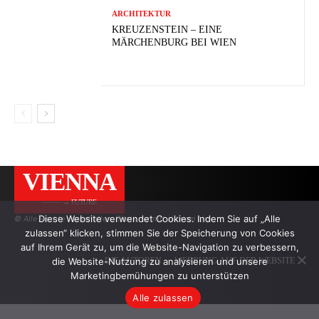
ARCHITEKTUR
KREUZENSTEIN – EINE
MÄRCHENBURG BEI WIEN
VIENNA
———→ FUTURE
Diese Website verwendet Cookies. Indem Sie auf „Alle
© Alle Rechte vorbehalten. Zitate nur mit aktivem Link.
zulassen“ klicken, stimmen Sie der Speicherung von Cookies
auf Ihrem Gerät zu, um die Website-Navigation zu verbessern,
die Website-Nutzung zu analysieren und unsere
DIE AUTOREN
WERBUNG AUF DER WEBSITE
Marketingbemühungen zu unterstützen
Alle zulassen
.
.
.