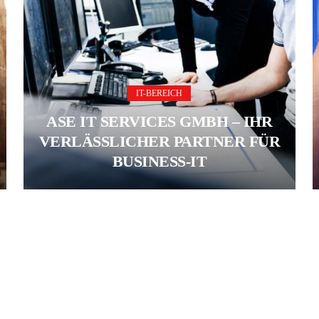
IT-BEREICH
ASE IT SERVICES GMBH – IHR
VERLÄSSLICHER PARTNER FÜR
BUSINESS-IT