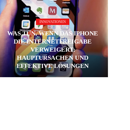
INNOVATIONEN
WAS TUN, WENN DAS IPHONE
DIE INTERNETFREIGABE
VERWEIGERT:
HAUPTURSACHEN UND
EFFEKTIVE LÖSUNGEN