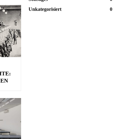
Unkategorisiert
0
HTE:
IEN