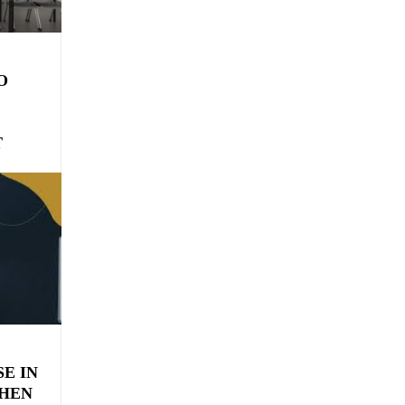
O
T
E IN
CHEN