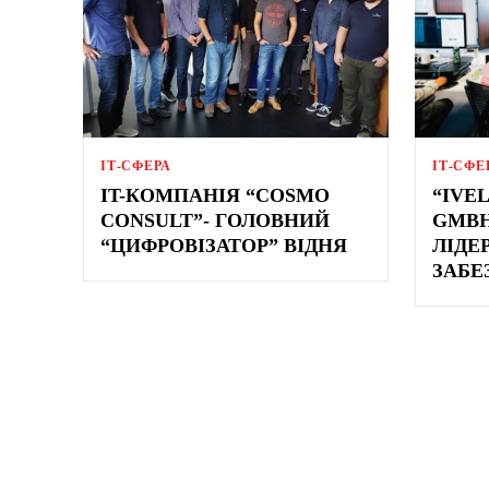
ІТ-СФЕРА
ІТ-СФЕ
IT-КОМПАНІЯ “COSMO
“IVEL
CONSULT”- ГОЛОВНИЙ
GMBH
“ЦИФРОВІЗАТОР” ВІДНЯ
ЛІДЕ
ЗАБЕ