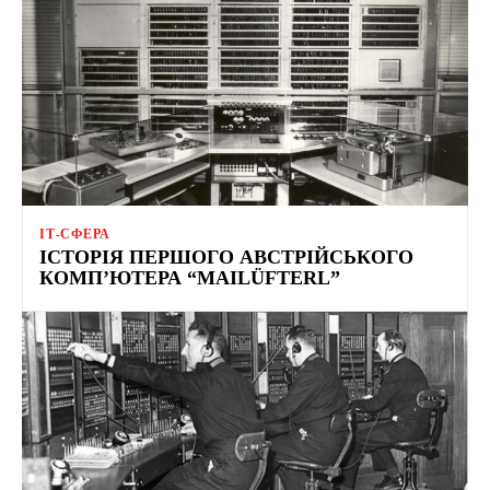
ІТ-СФЕРА
ІСТОРІЯ ПЕРШОГО АВСТРІЙСЬКОГО
КОМП’ЮТЕРА “MAILÜFTERL”