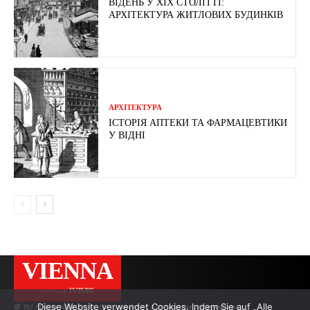
ВІДЕНЬ У ХІХ СТОЛІТТІ:
АРХІТЕКТУРА ЖИТЛОВИХ БУДИНКІВ
АРХІТЕКТУРА
ІСТОРІЯ АПТЕКИ ТА ФАРМАЦЕВТИКИ
У ВІДНІ
VIENNA
———→ FUTURE
Diese Website verwendet Cookies. Indem Sie auf „Alle
© Усі права захищено. Цитування — з активним посиланням.