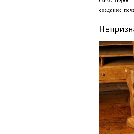
смех. Вероят
создание пе
Непризн