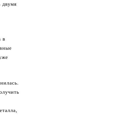
ь двумя
а в
ивные
 уже
анилась.
получить
а
еталла,