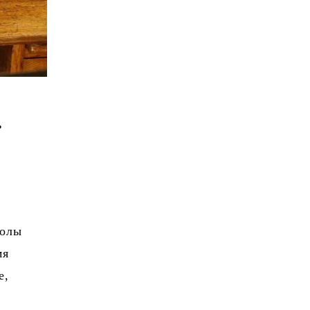
ь
волы
мя
е,