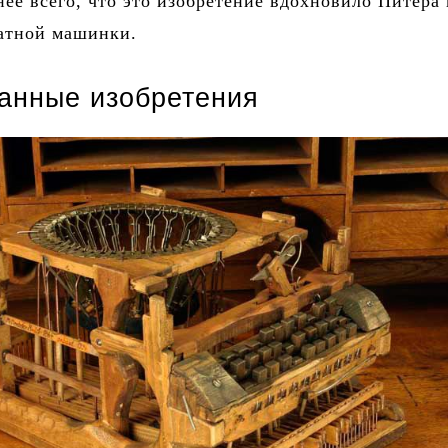
нее всего, что это изобретение вдохновило Питера 
чатной машинки.
анные изобретения