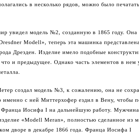
олагались в несколько рядов, можно было печатат
мир увидел модель №2, созданную в 1865 году. Она
Dresdner Modell», теперь эта машинка представлен
рода Дрезден. Изделие имело подобные конструкт
 что и предыдущее. Однако часть элементов в нем
металла.
Петер создал модель №3, к сожалению, она не сохр
о именно с ней Миттерхофер ездил в Вену, чтобы 
т Франца Иосифа I на дальнейшую работу. Мужчин
изделие «Modell Meran», полностью сделанное из м
ком дворе в декабре 1866 года. Франца Иосифа I