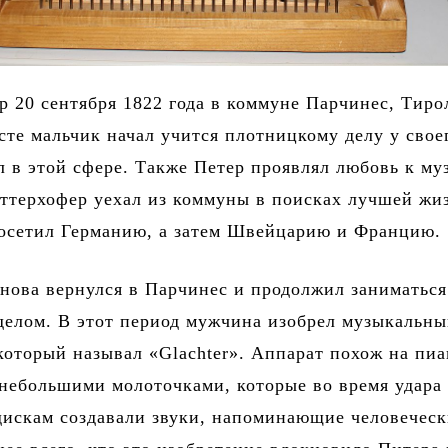
р 20 сентября 1822 года в коммуне Парчинес, Тиро
сте мальчик начал учится плотницкому делу у свое
л в этой сфере. Также Петер проявлял любовь к му
ттерхофер уехал из коммуны в поисках лучшей жи
посетил Германию, а затем Швейцарию и Францию.
снова вернулся в Парчинес и продолжил заниматься
делом. В этот период мужчина изобрел музыкальн
который называл «Glachter». Аппарат похож на пи
небольшими молоточками, которые во время удара
дискам создавали звуки, напоминающие человечес