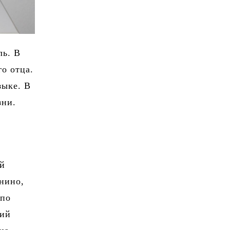
ль. В
го отца.
зыке. В
зни.
ый
анино,
 по
кий