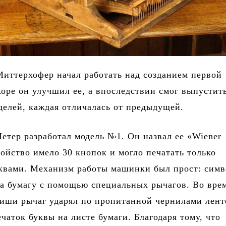
Миттерхофер начал работать над созданием первой
оре он улучшил ее, а впоследствии смог выпустит
делей, каждая отличалась от предыдущей.
Петер разработал модель №1. Он назвал ее «Wiener
ройство имело 30 кнопок и могло печатать только
квами. Механизм работы машинки был прост: сим
а бумагу с помощью специальных рычагов. Во вре
иши рычаг ударял по пропитанной чернилами лент
ечаток буквы на листе бумаги. Благодаря тому, что