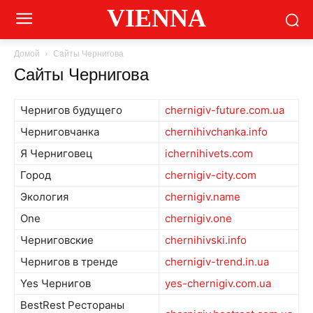
VIENNA
Домой
Сайты Чернигова
Сайты Чернигова
Чернигов будущего
chernigiv-future.com.ua
Черниговчанка
chernihivchanka.info
Я Черниговец
ichernihivets.com
Город
chernigiv-city.com
Экология
chernigiv.name
One
chernigiv.one
Черниговские
chernihivski.info
Чернигов в тренде
chernigiv-trend.in.ua
Yes Чернигов
yes-chernigiv.com.ua
BestRest Рестораны