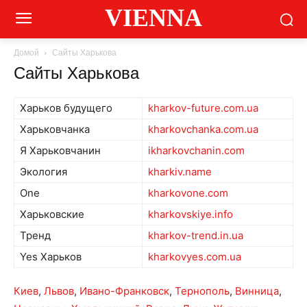
VIENNA
Домой
Сайты Харькова
Сайты Харькова
Харьков будущего
kharkov-future.com.ua
Харьковчанка
kharkovchanka.com.ua
Я Харьковчанин
ikharkovchanin.com
Экология
kharkiv.name
One
kharkovone.com
Харьковские
kharkovskiye.info
Тренд
kharkov-trend.in.ua
Yes Харьков
kharkovyes.com.ua
Киев
,
Львов
,
Ивано-Франковск
,
Тернополь
,
Винница
,