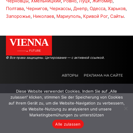
Черновцы
,
Хмельницкий
,
Ровно
,
Луцк
,
Житомир
,
Полтава
,
Чернигов
,
Черкассы
,
Днепр
,
Одесса
,
Харьков
,
Запорожье
,
Николаев
,
Мариуполь
,
Кривой Рог
,
Сайты
.
VIENNA
———→ FUTURE
© Все права защищены. Цитирование — с активной ссылкой.
АВТОРЫ
РЕКЛАМА НА САЙТЕ
Diese Website verwendet Cookies. Indem Sie auf „Alle
.
.
.
zulassen“ klicken, stimmen Sie der Speicherung von Cookies
auf Ihrem Gerät zu, um die Website-Navigation zu verbessern,
die Website-Nutzung zu analysieren und unsere
Marketingbemühungen zu unterstützen
Alle zulassen