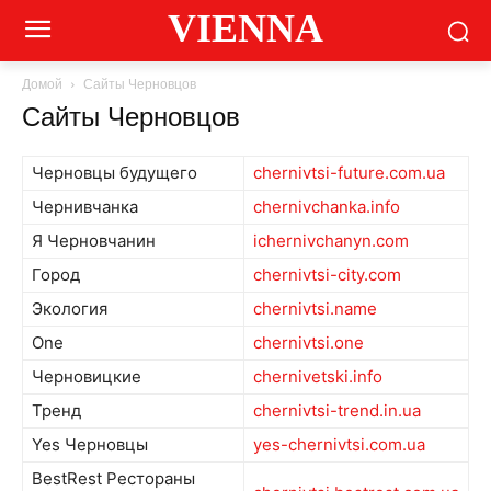
VIENNA
Домой
Сайты Черновцов
Сайты Черновцов
Черновцы будущего
chernivtsi-future.com.ua
Чернивчанка
chernivchanka.info
Я Черновчанин
ichernivchanyn.com
Город
chernivtsi-city.com
Экология
chernivtsi.name
One
chernivtsi.one
Черновицкие
chernivetski.info
Тренд
chernivtsi-trend.in.ua
Yes Черновцы
yes-chernivtsi.com.ua
BestRest Рестораны