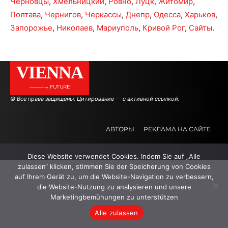
Черновцы
,
Хмельницкий
,
Ровно
,
Луцк
,
Житомир
,
Полтава
,
Чернигов
,
Черкассы
,
Днепр
,
Одесса
,
Харьков
,
Запорожье
,
Николаев
,
Мариуполь
,
Кривой Рог
,
Сайты
.
VIENNA
———→ FUTURE
© Все права защищены. Цитирование — с активной ссылкой.
АВТОРЫ
РЕКЛАМА НА САЙТЕ
Diese Website verwendet Cookies. Indem Sie auf „Alle
.
.
.
zulassen“ klicken, stimmen Sie der Speicherung von Cookies
auf Ihrem Gerät zu, um die Website-Navigation zu verbessern,
die Website-Nutzung zu analysieren und unsere
Marketingbemühungen zu unterstützen
Alle zulassen