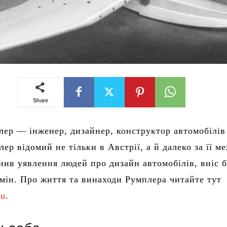
Share
ер — інженер, дизайнер, конструктор автомобілів 
лер відомий не тільки в Австрії, а й далеко за її м
інив уявлення людей про дизайн автомобілів, вніс б
мін. Про життя та винаходи Румплера читайте тут
eu
.