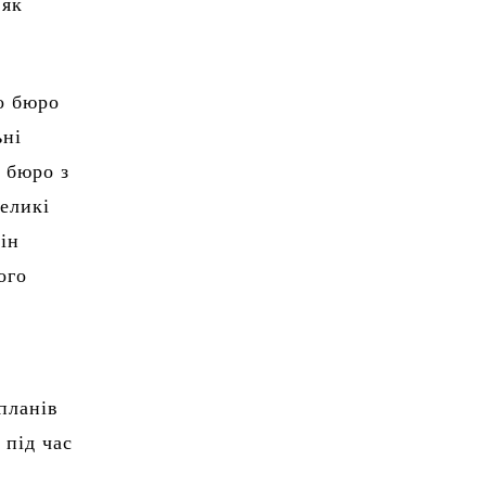
 як
о бюро
ьні
 бюро з
великі
він
ого
планів
 під час