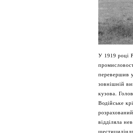
У 1919 році 
промисловост
перевершив у
зовнішній ви
кузова. Голо
Водійське кр
розрахований
відділяла не
шестицилінд