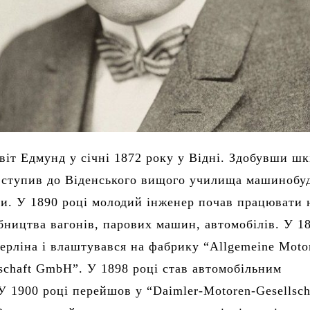
світ Едмунд у січні 1872 року у Відні. Здобувши ш
вступив до Віденського вищого училища машинобу
ки. У 1890 році молодий інженер почав працювати 
обництва вагонів, парових машин, автомобілів. У 1
Берліна і влаштувався на фабрику “Allgemeine Moto
schaft GmbH”. У 1898 році став автомобільним
У 1900 році перейшов у “Daimler-Motoren-Gesellsch