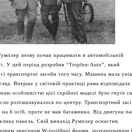
Румплер знову почав працювати в автомобільній
і. У цей період розробив “Tropfen-Auto”, який
сі транспортні засоби того часу. Машина мала уні
гляд. Вперше у світовій практиці рама відповідала
вною особливістю цієї серійної моделі було гнуте с
ісло розташовувалося по центру. Транспортний засі
 на 6 осіб, проте не мав багажника. Від двигуна п
велика панель. Свій винахід Румплер оснастив
ровим двигуном W-подібної форми, розташувавши 