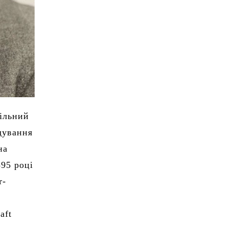
кільний
дування
на
895 році
r-
aft