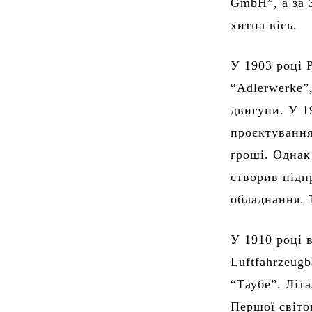
GmbH”, а за 
хитна вісь.
У 1903 році 
“Adlerwerke”
двигуни. У 1
проєктування
гроші. Однак
створив підп
обладнання. 
У 1910 році 
Luftfahrzeug
“Таубе”. Літ
Першої світо