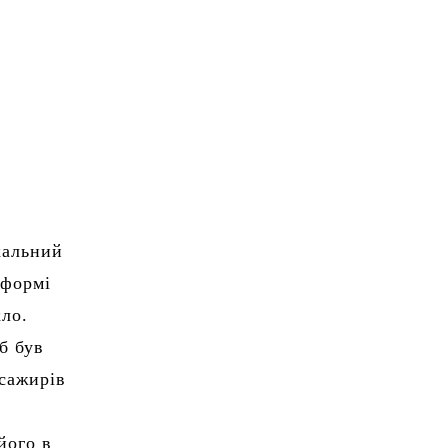
кальний
 формі
кло.
б був
асажирів
його в