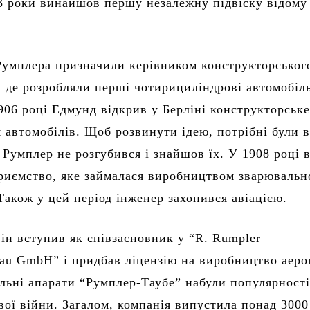
3 роки винайшов першу незалежну підвіску відому
Румплера призначили керівником конструкторськог
, де розробляли перші чотирициліндрові автомобіл
906 році Едмунд відкрив у Берліні конструкторське
 автомобілів. Щоб розвинути ідею, потрібні були 
 Румплер не розгубився і знайшов їх. У 1908 році 
риємство, яке займалася виробництвом зварювальн
Також у цей період інженер захопився авіацією.
він вступив як співзасновник у “R. Rumpler
bau GmbH” і придбав ліцензію на виробництво аеро
альні апарати “Румплер-Таубе” набули популярності
вої війни. Загалом, компанія випустила понад 3000