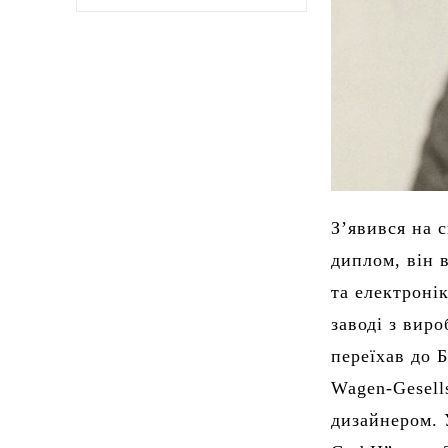
З’явився на 
диплом, він 
та електроні
заводі з вир
переїхав до 
Wagen-Gesell
дизайнером. 