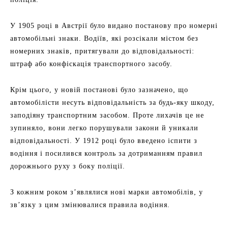
У 1905 році в Австрії було видано постанову про номерні
автомобільні знаки. Водіїв, які розсікали містом без
номерних знаків, притягували до відповідальності:
штраф або конфіскація транспортного засобу.
Крім цього, у новій постанові було зазначено, що
автомобілісти несуть відповідальність за будь-яку шкоду,
заподіяну транспортним засобом. Проте лихачів це не
зупиняло, вони легко порушували закони й уникали
відповідальності. У 1912 році було введено іспити з
водіння і посилився контроль за дотриманням правил
дорожнього руху з боку поліції.
З кожним роком з’являлися нові марки автомобілів, у
зв’язку з цим змінювалися правила водіння.