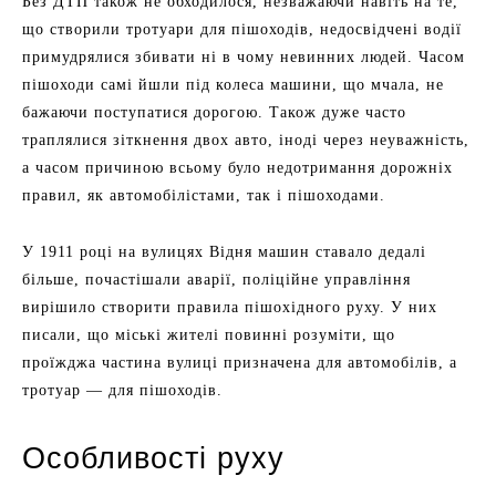
Без ДТП також не обходилося, незважаючи навіть на те,
що створили тротуари для пішоходів, недосвідчені водії
примудрялися збивати ні в чому невинних людей. Часом
пішоходи самі йшли під колеса машини, що мчала, не
бажаючи поступатися дорогою. Також дуже часто
траплялися зіткнення двох авто, іноді через неуважність,
а часом причиною всьому було недотримання дорожніх
правил, як автомобілістами, так і пішоходами.
У 1911 році на вулицях Відня машин ставало дедалі
більше, почастішали аварії, поліційне управління
вирішило створити правила пішохідного руху. У них
писали, що міські жителі повинні розуміти, що
проїжджа частина вулиці призначена для автомобілів, а
тротуар — для пішоходів.
Особливості руху