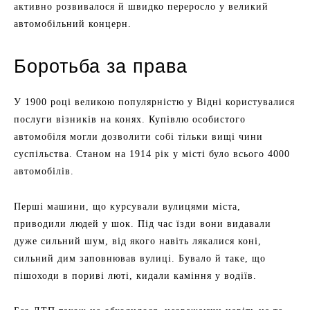
активно розвивалося й швидко переросло у великий
автомобільний концерн.
Боротьба за права
У 1900 році великою популярністю у Відні користувалися
послуги візників на конях. Купівлю особистого
автомобіля могли дозволити собі тільки вищі чини
суспільства. Станом на 1914 рік у місті було всього 4000
автомобілів.
Перші машини, що курсували вулицями міста,
приводили людей у шок. Під час їзди вони видавали
дуже сильний шум, від якого навіть лякалися коні,
сильний дим заповнював вулиці. Бувало й таке, що
пішоходи в пориві люті, кидали каміння у водіїв.