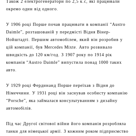
Також 2 електрогенератори по 2,5 к.с, які працювали
окремо один від одного.
У 1906 році Порше почав працювати в компанії “Austro
Daimle”, розташованій у передмісті Відня Вінер-
Нойштадті. Першим автомобілем, який він розробив у
цій компанії, був Mercedes Mixte. Авто розвивало
швидкість до 120 км/год. З 1907 року по 1914 рік
компанія “Austro Daimle” випустила понад 1000 таких
авто.
У 1929 році Фердинанд Порше переїхав з Відня до
Німеччини. У 1931 році він заснував особисту компанію
“Porsche”, яка займалася консультуванням з дизайну
автомобілів.
Під час Другої світової війни його компанія розробляла
танки для німецької армії. З кожним роком підприємство