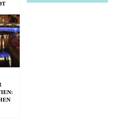
DT
R
IEN:
HEN